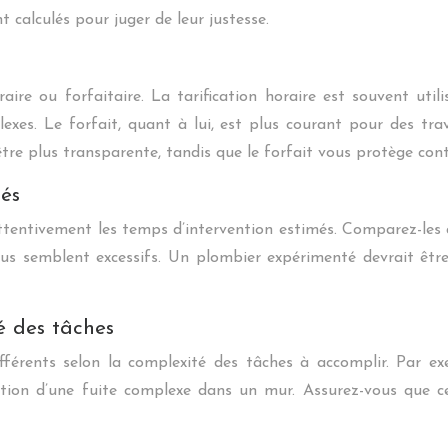
t calculés pour juger de leur justesse.
re ou forfaitaire. La tarification horaire est souvent utili
exes. Le forfait, quant à lui, est plus courant pour des tra
 être plus transparente, tandis que le forfait vous protège co
més
attentivement les temps d’intervention estimés. Comparez-les 
ous semblent excessifs. Un plombier expérimenté devrait être
é des tâches
fférents selon la complexité des tâches à accomplir. Par ex
ation d’une fuite complexe dans un mur. Assurez-vous que ces