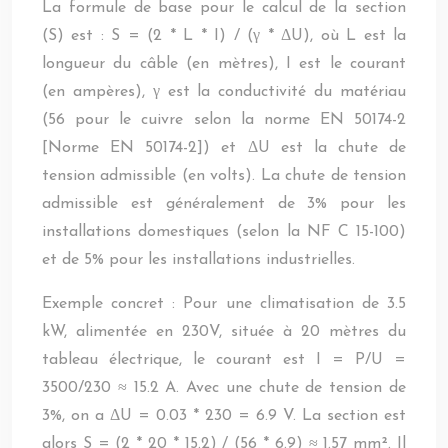
La formule de base pour le calcul de la section
(S) est : S = (2 * L * I) / (γ * ΔU), où L est la
longueur du câble (en mètres), I est le courant
(en ampères), γ est la conductivité du matériau
(56 pour le cuivre selon la norme EN 50174-2
[Norme EN 50174-2]) et ΔU est la chute de
tension admissible (en volts). La chute de tension
admissible est généralement de 3% pour les
installations domestiques (selon la NF C 15-100)
et de 5% pour les installations industrielles.
Exemple concret : Pour une climatisation de 3.5
kW, alimentée en 230V, située à 20 mètres du
tableau électrique, le courant est I = P/U =
3500/230 ≈ 15.2 A. Avec une chute de tension de
3%, on a ΔU = 0.03 * 230 = 6.9 V. La section est
alors S = (2 * 20 * 15.2) / (56 * 6.9) ≈ 1.57 mm². Il