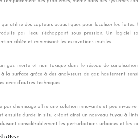
ision l’emplacement des problèmes, même dans des systèmes co
i utilise des capteurs acoustiques pour localiser les fuites. C
produits par l’eau s’échappant sous pression. Un logiciel 
tion ciblée et minimisant les excavations inutiles.
’un gaz inerte et non toxique dans le réseau de canalisatio
é à la surface grâce à des analyseurs de gaz hautement sensi
es avec d’autres techniques.
hée par chemisage offre une solution innovante et peu invasiv
 ensuite durcie in situ, créant ainsi un nouveau tuyau à l’in
réduisant considérablement les perturbations urbaines et les co
duites