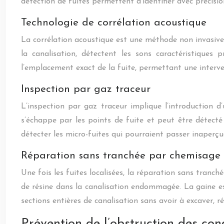
détection de fuites permettent d’identifier avec préc
Technologie de corrélation acoustique
La corrélation acoustique est une méthode non invasive qu
la canalisation, détectent les sons caractéristiques 
l’emplacement exact de la fuite, permettant une interven
Inspection par gaz traceur
L’inspection par gaz traceur implique l’introduction d
s’échappe par les points de fuite et peut être détect
détecter les micro-fuites qui pourraient passer inaperçu
Réparation sans tranchée par chemisage
Une fois les fuites localisées, la réparation sans tranc
de résine dans la canalisation endommagée. La gaine est
sections entières de canalisation sans avoir à excaver, 
Prévention de l’obstruction des con