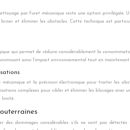
e nettoyage par furet mécanique reste une option privilégiée. 
 briser et éliminer les obstacles. Cette technique est partic
gique qui permet de réduire considérablement la consommation
é, minimisant ainsi l’impact environnemental tout en maintenan
sations
canique et la précision électronique pour traiter les obstr
isations complexes pour cibler et éliminer les blocages avec 
limité.
souterraines
ser des dommages considérables s’ils ne sont pas détectés