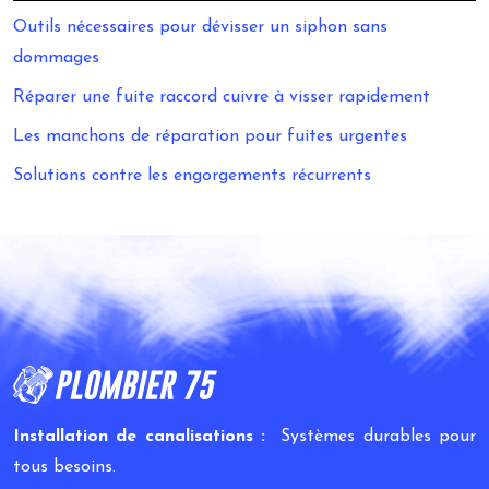
Outils nécessaires pour dévisser un siphon sans
dommages
Réparer une fuite raccord cuivre à visser rapidement
Les manchons de réparation pour fuites urgentes
Solutions contre les engorgements récurrents
Installation de canalisations :
Systèmes durables pour
tous besoins.